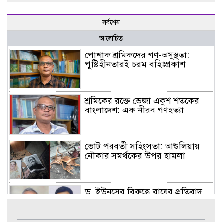
সর্বশেষ
আলোচিত
পোশাক শ্রমিকদের গণ-অসুস্থতা:
পুষ্টিহীনতারই চরম বহিঃপ্রকাশ
শ্রমিকের রক্তে ভেজা একুশ শতকের
বাংলাদেশ: এক নীরব গণহত্যা
ভোট পরবর্তী সহিংসতা: আশুলিয়ায়
নৌকার সমর্থকের উপর হামলা
ড. ইউনূসের বিরুদ্ধে রায়ের প্রতিবাদ
আবু সায়েমের