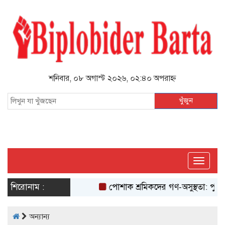
শনিবার, ০৮ অগাস্ট ২০২৬, ০২:৪০ অপরাহ্ন
খুঁজুন
Toggle
navigati
শিরোনাম :
পোশাক শ্রমিকদের গণ-অসুস্থতা: পুষ্ট
অন্যান্য