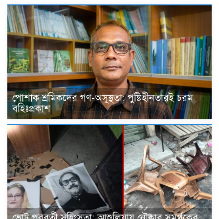
পোশাক শ্রমিকদের গণ-অসুস্থতা: পুষ্টিহীনতারই চরম
বহিঃপ্রকাশ
ভোট পরবর্তী সহিংসতা: আশুলিয়ায় নৌকার সমর্থকের