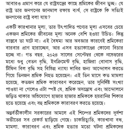
আবারও প্রমাণ করে যে রাষ্ট্রযন্ত্রের কাছে শ্রমিকের জীবন তুচ্ছ। যে
রাষ্ট্র তার জনগণের জানমাল রক্ষায় ব্যর্থ, সে রাষ্ট্রকে কি সত্যিই
জনগণের রাষ্ট্র বলা যায়?
একটি কারখানার মূল্য, তার উৎপাদিত পণ্যের মূল্য এসবের চেয়ে
একজন শ্রমিকের জীবনের মূল্য অনেক বেশি হওয়া উচিত। কিন্তু
বাস্তবে তা ঘটে না। এই বৈষম্য আর অবজ্ঞার কারণেই শ্রমিকেরা
বারবার প্রাণ হারাচ্ছেন, আর এসব হত্যাকাণ্ডের কোনো বিচার
হচ্ছে না। গত বছর, ২০২৪ সালের সেপ্টেম্বর থেকে নভেম্বরের
মধ্যে শুধু বেতন বৃদ্ধি, ইনক্রিমেন্ট বৃদ্ধি, হাজিরা বোনাস বৃদ্ধি,
টিফিন বিল বৃদ্ধি সহ বিভিন্ন ন্যায্য দাবির জন্য আন্দোলন করতে
গিয়ে তিনজন শ্রমিক নিহত হয়েছেন। এই তিন মাসে কত মামলা
হয়েছে, কতজন শ্রমিক কারাবরণ করেছেন, তার সুনির্দিষ্ট সংখ্যা
পাওয়া না গেলেও এটা স্পষ্ট যে, শ্রমিক অসন্তোষ এবং আন্দোলনে
জড়িত থাকার অভিযোগে হাজার হাজার শ্রমিককে হয়রানির শিকার
হতে হয়েছে এবং বহু শ্রমিককে কারাবরণ করতে হয়েছে।
অন্তর্বর্তীকালীন সরকারের আমলে এই শিল্পের শ্রমিকদের দুর্দশা
অতীতের সব রেকর্ড ছাড়িয়ে গেছে। চাকরিচ্যুতি, কারখানা বন্ধ,
মামলা, কারাবরণ এবং শ্রমিক হত্যার মতো ঘটনা শ্রমিকদের