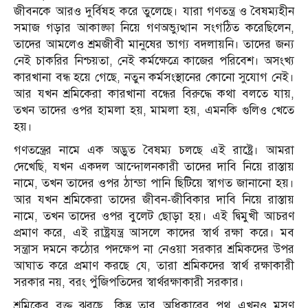
জীবনকে আরও দুর্বিষহ করে তুলেছে। যারা গণতন্ত্র ও বৈষম্যহীন
সমাজ গড়ার আকাঙ্ক্ষা নিয়ে গণঅভ্যুত্থান সংগঠিত করেছিলেন,
তাদের আমলেও শ্রমজীবী মানুষের ভাগ্য বদলায়নি। তাদের জন্য
নেই চাকরির নিশ্চয়তা, নেই কর্মক্ষেত্রে কাজের পরিবেশ। অসংখ্য
কারখানা বন্ধ হয়ে গেছে, নতুন কর্মসংস্থানের কোনো সুযোগ নেই।
আর যখন শ্রমিকেরা কারখানা বন্ধের বিরুদ্ধে কথা বলতে যায়,
তখন তাদের ওপর হামলা হয়, মামলা হয়, এমনকি গুলিও খেতে
হয়।
গণতন্ত্রের নামে এক অদ্ভুত বৈষম্য চলছে এই রাষ্ট্রে। আমরা
দেখেছি, যখন একদল আন্দোলনকারী তাদের দাবি নিয়ে রাস্তায়
নামে, তখন তাদের ওপর ঠান্ডা পানি ছিটিয়ে স্বাগত জানানো হয়।
আর যখন শ্রমিকেরা তাদের জীবন-জীবিকার দাবি নিয়ে রাস্তায়
নামে, তখন তাদের ওপর বুলেট ছোড়া হয়। এই দ্বিমুখী আচরণ
প্রমাণ করে, এই রাষ্ট্রযন্ত্র আসলে কাদের স্বার্থ রক্ষা করে। মব
সন্ত্রাস দমনে কঠোর পদক্ষেপ না নেওয়া সরকার শ্রমিকদের উপর
আঘাত করে প্রমাণ করছে যে, তারা শ্রমিকদের স্বার্থ রক্ষাকারী
সরকার নয়, বরং পুঁজিপতিদের স্বার্থরক্ষাকারী সরকার।
শ্রমিকের রক্ত ঝরছে, কিন্তু তার অধিকারের পথ এখনও মসৃণ