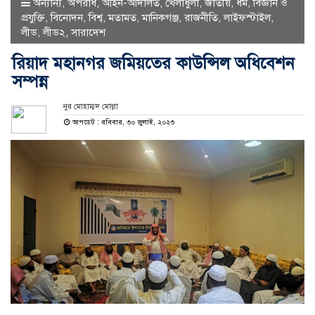
অন্যান্য
,
অপরাধ
,
আইন-আদালত
,
খেলাধুলা
,
জাতীয়
,
ধর্ম
,
বিজ্ঞান ও
প্রযুক্তি
,
বিনোদন
,
বিশ্ব
,
মতামত
,
মানিকগঞ্জ
,
রাজনীতি
,
লাইফস্টাইল
,
লীড
,
লীড২
,
সারাদেশ
রিয়াদ মহানগর জমিয়তের কাউন্সিল অধিবেশন
সম্পন্ন
নুর মোহাম্মদ মোল্লা
আপডেট : রবিবার, ৩০ জুলাই, ২০২৩