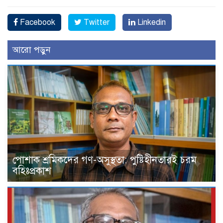
Facebook
Twitter
Linkedin
আরো পড়ুন
পোশাক শ্রমিকদের গণ-অসুস্থতা: পুষ্টিহীনতারই চরম
বহিঃপ্রকাশ