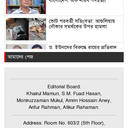
বাংলাদেশ: এক নীরব গণহত্যা
ভোট পরবর্তী সহিংসতা: আশুলিয়ায়
নৌকার সমর্থকের উপর হামলা
ড. ইউনূসের বিরুদ্ধে রায়ের প্রতিবাদ
আবু সায়েমের
আমাদের পেজ
১০ লাখ টাকা চাঁদা না পেয়ে জমি দখল
চেষ্টার অভিযোগ
Editorial Board:
Khairul Mamun, S.M. Fuad Hasan,
সাভারে চামড়া শিল্পনগরে বিজয় দিবস
Moniruzzaman Mukul, Amrin Hossain Aney,
পালন, ‘মুক্তিযুদ্ধের চেতনায় দেশ গড়ার
Arifur Rahman, Atikur Rahaman.
প্রত্যয়’
Address: Room No. 603/2 (5th Floor),
জাবিতে ছাত্রদলের প্রতিবাদ মিছিল