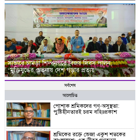
সাভারে চামড়া শিল্পনগরে বিজয় দিবস পালন,
‘মুক্তিযুদ্ধের চেতনায় দেশ গড়ার প্রত্যয়’
সর্বশেষ
আলোচিত
পোশাক শ্রমিকদের গণ-অসুস্থতা:
পুষ্টিহীনতারই চরম বহিঃপ্রকাশ
শ্রমিকের রক্তে ভেজা একুশ শতকের