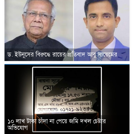
ড. ইউনূসের বিরুদ্ধে রায়ের প্রতিবাদ আবু সায়েমের
১০ লাখ টাকা চাঁদা না পেয়ে জমি দখল চেষ্টার
অভিযোগ