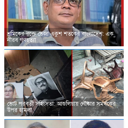
শ্রমিকের রক্তে ভেজা একুশ শতকের বাংলাদেশ: এক
নীরব গণহত্যা
ভোট পরবর্তী সহিংসতা: আশুলিয়ায় নৌকার সমর্থকের
উপর হামলা