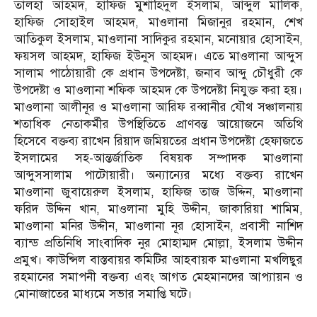
তালহা আহমদ, হাফিজ মুশাহিদুল ইসলাম, আব্দুল মালিক,
হাফিজ সোহাইল আহমদ, মাওলানা মিজানুর রহমান, শেখ
আতিকুল ইসলাম, মাওলানা সাদিকুর রহমান, মনোয়ার হোসাইন,
ফয়সল আহমদ, হাফিজ ইউনুস আহমদ। এতে মাওলানা আব্দুস
সালাম পাঠোয়ারী কে প্রধান উপদেষ্টা, জনাব আব্দু চৌধুরী কে
উপদেষ্টা ও মাওলানা শফিক আহমদ কে উপদেষ্টা নিযুক্ত করা হয়।
মাওলানা আলীনূর ও মাওলানা আরিফ রব্বানীর যৌথ সঞ্চালনায়
শতাধিক নেতাকর্মীর উপস্থিতিতে প্রাণবন্ত আয়োজনে অতিথি
হিসেবে বক্তব্য রাখেন রিয়াদ জমিয়তের প্রধান উপদেষ্টা হেফাজতে
ইসলামের সহ-আন্তর্জাতিক বিষয়ক সম্পাদক মাওলানা
আব্দুসসালাম পাটোয়ারী। অন্যান্যের মধ্যে বক্তব্য রাখেন
মাওলানা জুবায়েরুল ইসলাম, হাফিজ তাজ উদ্দিন, মাওলানা
ফরিদ উদ্দিন খান, মাওলানা মুহি উদ্দীন, জাকারিয়া শামিম,
মাওলানা মনির উদ্দীন, মাওলানা নূর হোসাইন, প্রবাসী নাশিদ
ব্যান্ড প্রতিনিধি সাংবাদিক নুর মোহাম্মদ মোল্লা, ইসলাম উদ্দীন
প্রমুখ। কাউন্সিল বাস্তবায়র কমিটির আহবায়ক মাওলানা মখলিছুর
রহমানের সমাপনী বক্তব্য এবং আগত মেহমানদের আপ্যায়ন ও
মোনাজাতের মাধ্যমে সভার সমাপ্তি ঘটে।