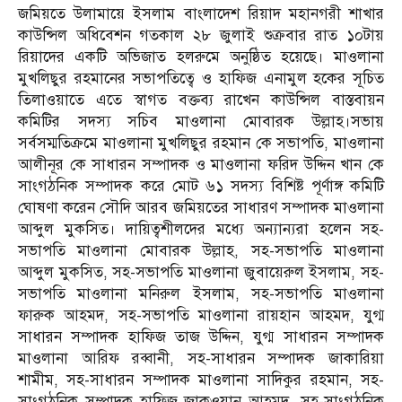
জমিয়তে উলামায়ে ইসলাম বাংলাদেশ রিয়াদ মহানগরী শাখার
কাউন্সিল অধিবেশন গতকাল ২৮ জুলাই শুক্রবার রাত ১০টায়
রিয়াদের একটি অভিজাত হলরুমে অনুষ্ঠিত হয়েছে। মাওলানা
মুখলিছুর রহমানের সভাপতিত্বে ও হাফিজ এনামুল হকের সূচিত
তিলাওয়াতে এতে স্বাগত বক্তব্য রাখেন কাউন্সিল বাস্তবায়ন
কমিটির সদস্য সচিব মাওলানা মোবারক উল্লাহ।সভায়
সর্বসম্মতিক্রমে মাওলানা মুখলিছুর রহমান কে সভাপতি, মাওলানা
আলীনূর কে সাধারন সম্পাদক ও মাওলানা ফরিদ উদ্দিন খান কে
সাংগঠনিক সম্পাদক করে মোট ৬১ সদস্য বিশিষ্ট পূর্ণাঙ্গ কমিটি
ঘোষণা করেন সৌদি আরব জমিয়তের সাধারণ সম্পাদক মাওলানা
আব্দুল মুকসিত। দায়িত্বশীলদের মধ্যে অন্যান্যরা হলেন সহ-
সভাপতি মাওলানা মোবারক উল্লাহ, সহ-সভাপতি মাওলানা
আব্দুল মুকসিত, সহ-সভাপতি মাওলানা জুবায়েরুল ইসলাম, সহ-
সভাপতি মাওলানা মনিরুল ইসলাম, সহ-সভাপতি মাওলানা
ফারুক আহমদ, সহ-সভাপতি মাওলানা রায়হান আহমদ, যুগ্ম
সাধারন সম্পাদক হাফিজ তাজ উদ্দিন, যুগ্ম সাধারন সম্পাদক
মাওলানা আরিফ রব্বানী, সহ-সাধারন সম্পাদক জাকারিয়া
শামীম, সহ-সাধারন সম্পাদক মাওলানা সাদিকুর রহমান, সহ-
সাংগঠনিক সম্পাদক হাফিজ জাকওয়ান আহমদ, সহ-সাংগঠনিক