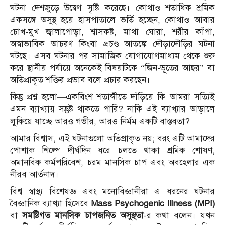
ঘটনা দেশজুড়ে উদ্বেগ সৃষ্টি করেছে। কোথাও শতাধিক শ্রমিক
একসঙ্গে অসুস্থ হয়ে হাসপাতালে ভর্তি হচ্ছেন, কোথাও আবার
চোখ-মুখ জ্বালাপোড়া, শ্বাসকষ্ট, মাথা ঘোরা, শরীর কাঁপা,
অস্বাভাবিক আচরণ কিংবা প্রচণ্ড আতঙ্কে দৌড়াদৌড়ির ঘটনা
ঘটছে। এসব ঘটনার পর সামাজিক যোগাযোগমাধ্যম থেকে শুরু
করে স্থানীয় পর্যায়ে অনেকেই বিষয়টিকে “জিন-ভূতের আছর” বা
অতিপ্রাকৃত শক্তির প্রভাব বলে প্রচার করছেন।
কিন্তু প্রশ্ন হলো—একবিংশ শতাব্দীতে দাঁড়িয়ে কি আমরা সত্যিই
এমন ব্যাখ্যায় সন্তুষ্ট থাকতে পারি? নাকি এই ব্যাখ্যার আড়ালে
লুকিয়ে যাচ্ছে আরও গভীর, আরও নির্মম একটি বাস্তবতা?
আমার বিশ্বাস, এই ঘটনাগুলো অতিপ্রাকৃত নয়; বরং এটি আমাদের
পোশাক শিল্পে দীর্ঘদিন ধরে চলতে থাকা শ্রমিক শোষণ,
অমানবিক কর্মপরিবেশ, চরম মানসিক চাপ এবং অবহেলার এক
নীরব আর্তনাদ।
বিশ্ব স্বাস্থ্য বিশেষজ্ঞ এবং মনোবিজ্ঞানীরা এ ধরনের ঘটনার
বৈজ্ঞানিক ব্যাখ্যা হিসেবে
Mass Psychogenic Illness (MPI)
বা
সমষ্টিগত মানসিক চাপজনিত অসুস্থতা
-র কথা বলেন। যখন