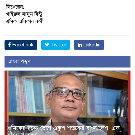
লিখেছেন:
খাইরুল মামুন মিন্টু
শ্রমিক অধিকার কর্মী
Facebook
Twitter
Linkedin
আরো পড়ুন
শ্রমিকের রক্তে ভেজা একুশ শতকের বাংলাদেশ: এক
নীরব গণহত্যা