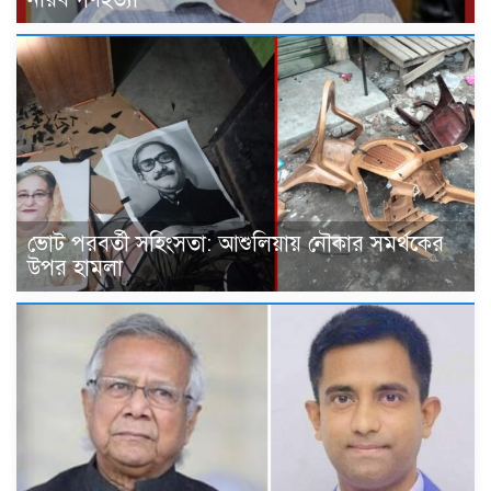
ভোট পরবর্তী সহিংসতা: আশুলিয়ায় নৌকার সমর্থকের
উপর হামলা