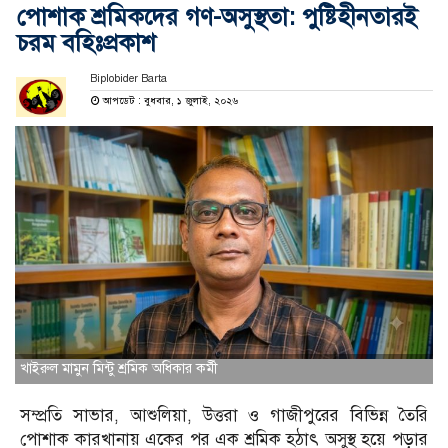
পোশাক শ্রমিকদের গণ-অসুস্থতা: পুষ্টিহীনতারই
চরম বহিঃপ্রকাশ
Biplobider Barta
আপডেট : বুধবার, ১ জুলাই, ২০২৬
খাইরুল মামুন মিন্টু শ্রমিক অধিকার কর্মী
সম্প্রতি সাভার, আশুলিয়া, উত্তরা ও গাজীপুরের বিভিন্ন তৈরি
পোশাক কারখানায় একের পর এক শ্রমিক হঠাৎ অসুস্থ হয়ে পড়ার