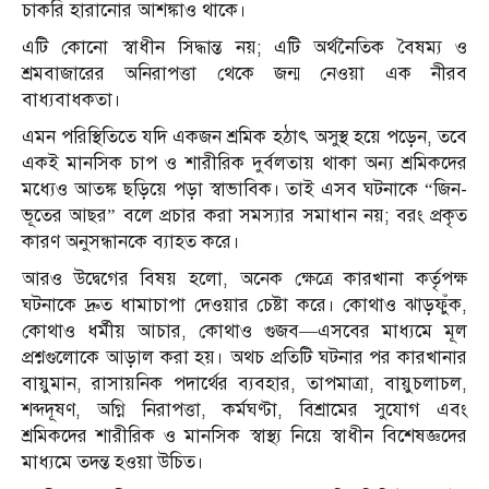
চাকরি হারানোর আশঙ্কাও থাকে।
এটি কোনো স্বাধীন সিদ্ধান্ত নয়; এটি অর্থনৈতিক বৈষম্য ও
শ্রমবাজারের অনিরাপত্তা থেকে জন্ম নেওয়া এক নীরব
বাধ্যবাধকতা।
এমন পরিস্থিতিতে যদি একজন শ্রমিক হঠাৎ অসুস্থ হয়ে পড়েন, তবে
একই মানসিক চাপ ও শারীরিক দুর্বলতায় থাকা অন্য শ্রমিকদের
মধ্যেও আতঙ্ক ছড়িয়ে পড়া স্বাভাবিক। তাই এসব ঘটনাকে “জিন-
ভূতের আছর” বলে প্রচার করা সমস্যার সমাধান নয়; বরং প্রকৃত
কারণ অনুসন্ধানকে ব্যাহত করে।
আরও উদ্বেগের বিষয় হলো, অনেক ক্ষেত্রে কারখানা কর্তৃপক্ষ
ঘটনাকে দ্রুত ধামাচাপা দেওয়ার চেষ্টা করে। কোথাও ঝাড়ফুঁক,
কোথাও ধর্মীয় আচার, কোথাও গুজব—এসবের মাধ্যমে মূল
প্রশ্নগুলোকে আড়াল করা হয়। অথচ প্রতিটি ঘটনার পর কারখানার
বায়ুমান, রাসায়নিক পদার্থের ব্যবহার, তাপমাত্রা, বায়ুচলাচল,
শব্দদূষণ, অগ্নি নিরাপত্তা, কর্মঘণ্টা, বিশ্রামের সুযোগ এবং
শ্রমিকদের শারীরিক ও মানসিক স্বাস্থ্য নিয়ে স্বাধীন বিশেষজ্ঞদের
মাধ্যমে তদন্ত হওয়া উচিত।