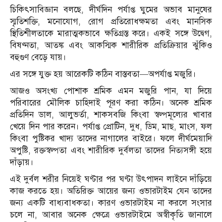
চিকিৎসাবিজ্ঞান বলছে, দীর্ঘদিন পর্যাপ্ত ঘুমের অভাব মানুষের
স্মৃতিশক্তি, মনোযোগ, রোগ প্রতিরোধক্ষমতা এবং মানসিক
স্থিতিশীলতাকে মারাত্মকভাবে ক্ষতিগ্রস্ত করে। একই সঙ্গে উদ্বেগ,
বিষণ্নতা, আতঙ্ক এবং আকস্মিক শারীরিক প্রতিক্রিয়ার ঝুঁকিও
বহুগুণ বেড়ে যায়।
এর সঙ্গে যুক্ত হয় আরেকটি কঠিন বাস্তবতা—অপর্যাপ্ত মজুরি।
আজও অসংখ্য পোশাক শ্রমিক এমন মজুরি পান, যা দিয়ে
পরিবারের মৌলিক চাহিদাই পূরণ করা কঠিন। অনেক শ্রমিক
প্রতিদিন ডাল, আলুভর্তা, শাকসবজি কিংবা স্বল্পমূল্যের খাবার
খেয়ে দিন পার করেন। পর্যাপ্ত প্রোটিন, দুধ, ডিম, মাছ, মাংস, ফল
কিংবা পুষ্টিকর খাদ্য তাদের নাগালের বাইরে। ফলে দীর্ঘমেয়াদি
অপুষ্টি, রক্তস্বল্পতা এবং শারীরিক দুর্বলতা তাদের নিত্যসঙ্গী হয়ে
দাঁড়ায়।
এই দুর্বল শরীর নিয়েই ঘণ্টার পর ঘণ্টা উৎপাদন লাইনে দাঁড়িয়ে
কাজ করতে হয়। অতিরিক্ত আয়ের জন্য ওভারটাইম যেন তাদের
জন্য একটি বাধ্যবাধকতা। কারণ ওভারটাইম না করলে সংসার
চলে না, আবার অনেক ক্ষেত্রে ওভারটাইমে অস্বীকৃতি জানালে