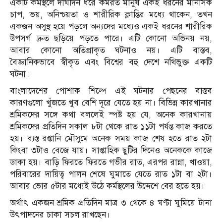
একটি কর্মস্থলে দীর্ঘদিন ধরে কর্মরত মানুষ একই ধরনের মানসিক
চাপ, ভয়, অনিশ্চয়তা ও শারীরিক ক্লান্তির মধ্যে থাকেন, তখন
একজন অসুস্থ হয়ে পড়লে অন্যদের মধ্যেও একই ধরনের শারীরিক
উপসর্গ দ্রুত ছড়িয়ে পড়তে পারে। এটি কোনো অভিনয় নয়,
আবার কোনো অতিপ্রাকৃত ঘটনাও নয়। এটি বাস্তব,
বৈজ্ঞানিকভাবে স্বীকৃত এবং বিশ্বের বহু দেশে নথিভুক্ত একটি
ঘটনা।
বাংলাদেশের পোশাক শিল্পে এই ঘটনার পেছনের বাস্তব
কারণগুলো খুঁজতে খুব বেশি দূরে যেতে হয় না। বিভিন্ন কারখানার
শ্রমিকদের সঙ্গে কথা বললেই স্পষ্ট হয় যে, অনেক কারখানায়
শ্রমিকদের প্রতিদিন সকাল ৮টা থেকে রাত ১১টা পর্যন্ত কাজ করতে
হয়। ব্যস্ত রপ্তানি মৌসুমে অনেক সময় কাজ শেষ হতে রাত ২টা
কিংবা ৩টাও বেজে যায়। সাপ্তাহিক ছুটির দিনেও অনেককে কাজে
ডাকা হয়। বাড়ি ফিরতে ফিরতে গভীর রাত, এরপর রান্না, খাওয়া,
পরিবারের দায়িত্ব পালন শেষে ঘুমাতে যেতে রাত ১টা বা ২টা।
আবার ভোর ৫টার মধ্যেই উঠে কর্মস্থলের উদ্দেশে বের হতে হয়।
অর্থাৎ একজন শ্রমিক প্রতিদিন মাত্র ৩ থেকে ৪ ঘণ্টা ঘুমিয়ে টানা
উৎপাদনের চাকা সচল রাখছেন।