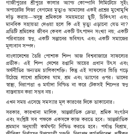
গাজীপুরের শ্রীপুরে কালার অ্যান্ড কোম্পানি লিমিটেডে সুইং
অপারেটর লিজা বেগমের মৃত্যুও আমাদের একই প্রশ্নের মুখোমুখি
দাঁড় করায়—অসুস্থ শ্রমিককে সময়মতো ছুটি, চিকিৎসা এবং
মানবিক সহায়তা দেওয়া হলে কি এই মৃত্যু এড়ানো যেত না?
প্রতিটি শ্রমিকের জীবন কেবল একটি উৎপাদন সংখ্যা নয়; একটি
পরিবারের স্বপ্ন, একটি সন্তানের ভবিষ্যৎ এবং একটি সমাজের
মূল্যবান সম্পদ।
বাংলাদেশের তৈরি পোশাক শিল্প আজ বিশ্ববাজারে সাফল্যের
প্রতীক। এই শিল্প দেশের রপ্তানি আয়ের প্রধান উৎস এবং
অর্থনীতির অন্যতম চালিকাশক্তি। কিন্তু এই সাফল্যের ভিত্তি গড়ে
উঠেছে লাখো শ্রমিকের ঘাম, শ্রম এবং ত্যাগের ওপর। তাদের
স্বাস্থ্য, নিরাপত্তা ও মর্যাদা নিশ্চিত না করে টেকসই শিল্পের স্বপ্ন
বাস্তবায়ন করা সম্ভব নয়।
এখন সময় এসেছে সমস্যার মূল কারণের দিকে তাকানোর।
সরকার, কারখানা মালিক, আন্তর্জাতিক ক্রেতা, শ্রমিক সংগঠন
এবং সংশ্লিষ্ট সব পক্ষকে একসঙ্গে কাজ করতে হবে। আন্তর্জাতিক
শ্রমমান অনুযায়ী কর্মঘণ্টা নিশ্চিত করতে হবে। পর্যাপ্ত বিশ্রাম,
জীবিকা নির্বাহের উপযোগী মজুরি, নিরাপদ কর্মপরিবেশ, পুষ্টিকর