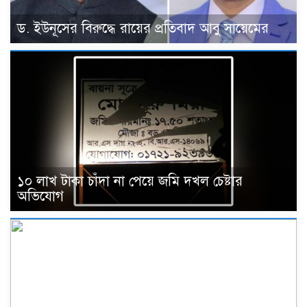
ড. ইউনূসের বিরুদ্ধে রায়ের প্রতিবাদ আবু সায়েমের
১০ লাখ টাকা চাঁদা না পেয়ে জমি দখল চেষ্টার
অভিযোগ