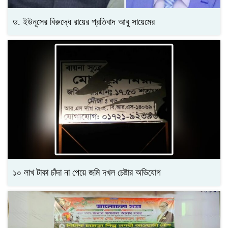
ড. ইউনূসের বিরুদ্ধে রায়ের প্রতিবাদ আবু সায়েমের
১০ লাখ টাকা চাঁদা না পেয়ে জমি দখল চেষ্টার অভিযোগ