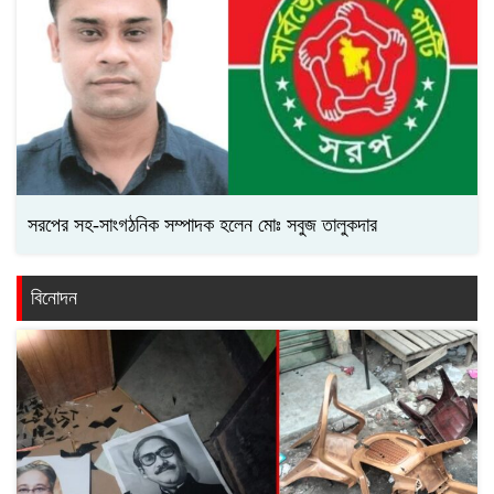
সরপের সহ-সাংগঠনিক সম্পাদক হলেন মোঃ সবুজ তালুকদার
বিনোদন