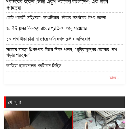
শ্রমিকের রক্তে ভেজা একুশ শতকের বাংলাদেশ: এক নীরব
গণহত্যা
ভোট পরবর্তী সহিংসতা: আশুলিয়ায় নৌকার সমর্থকের উপর হামলা
ড. ইউনূসের বিরুদ্ধে রায়ের প্রতিবাদ আবু সায়েমের
১০ লাখ টাকা চাঁদা না পেয়ে জমি দখল চেষ্টার অভিযোগ
সাভারে চামড়া শিল্পনগরে বিজয় দিবস পালন, ‘মুক্তিযুদ্ধের চেতনায় দেশ
গড়ার প্রত্যয়’
জাবিতে ছাত্রদলের প্রতিবাদ মিছিল
আরো..
খেলাধুলা