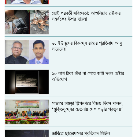
ভোট পরবর্তী সহিংসতা: আশুলিয়ায় নৌকার
সমর্থকের উপর হামলা
ড. ইউনূসের বিরুদ্ধে রায়ের প্রতিবাদ আবু
সায়েমের
১০ লাখ টাকা চাঁদা না পেয়ে জমি দখল চেষ্টার
অভিযোগ
সাভারে চামড়া শিল্পনগরে বিজয় দিবস পালন,
‘মুক্তিযুদ্ধের চেতনায় দেশ গড়ার প্রত্যয়’
জাবিতে ছাত্রদলের প্রতিবাদ মিছিল