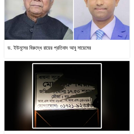
ড. ইউনূসের বিরুদ্ধে রায়ের প্রতিবাদ আবু সায়েমের