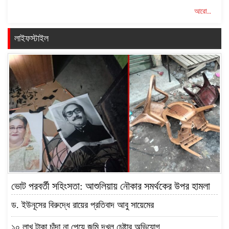
আরো..
লাইফস্টাইল
ভোট পরবর্তী সহিংসতা: আশুলিয়ায় নৌকার সমর্থকের উপর হামলা
ড. ইউনূসের বিরুদ্ধে রায়ের প্রতিবাদ আবু সায়েমের
১০ লাখ টাকা চাঁদা না পেয়ে জমি দখল চেষ্টার অভিযোগ