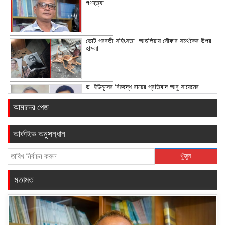
গণহত্যা
ভোট পরবর্তী সহিংসতা: আশুলিয়ায় নৌকার সমর্থকের উপর
হামলা
ড. ইউনূসের বিরুদ্ধে রায়ের প্রতিবাদ আবু সায়েমের
আমাদের পেজ
আর্কাইভ অনুসন্ধান
১০ লাখ টাকা চাঁদা না পেয়ে জমি দখল চেষ্টার অভিযোগ
খুঁজুন
মতামত
সাভারে চামড়া শিল্পনগরে বিজয় দিবস পালন, ‘মুক্তিযুদ্ধের
চেতনায় দেশ গড়ার প্রত্যয়’