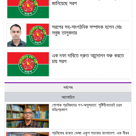
জানিয়েছে সরপ
সরপের সহ-সাংগঠনিক সম্পাদক হলেন মোঃ
সবুজ তালুকদার
এক দফা দাবিতে দ্রুত আন্দোলন শুরু করতে
চায় সরপ
সর্বশেষ
আলোচিত
পোশাক শ্রমিকদের গণ-অসুস্থতা: পুষ্টিহীনতারই চরম
বহিঃপ্রকাশ
শ্রমিকের রক্তে ভেজা একুশ শতকের বাংলাদেশ: এক নীরব