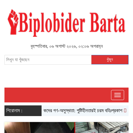
বৃহস্পতিবার, ০৬ অগাস্ট ২০২৬, ০২:০৬ অপরাহ্ন
খুঁজুন
Toggle
navigati
ক শ্রমিকদের গণ-অসুস্থতা: পুষ্টিহীনতারই চরম বহিঃপ্রকাশ
শিরোনাম :
শ্রমিকের রক্তে ভেজা