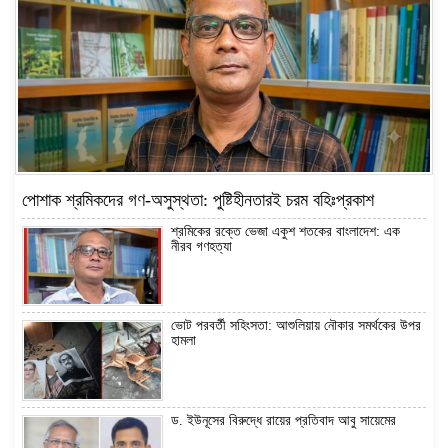
জাবিতে ছাত্রদলের প্রতিবাদ মিছিল
বিএনপির সমাবেশে হামলার প্রতিবাদে নিন্দা জানিয়েছে সরপ
সরপের সহ-সাংগঠনিক সম্পাদক হলেন মোঃ সবুজ তালুকদার
পোশাক শ্রমিকদের গণ-অসুস্থতা: পুষ্টিহীনতারই চরম বহিঃপ্রকাশ
শ্রমিকের রক্তে ভেজা একুশ শতকের বাংলাদেশ: এক
নীরব গণহত্যা
এক দফা দাবিতে দ্রুত আন্দোলন শুরু করতে চায় সরপ
ভোট পরবর্তী সহিংসতা: আশুলিয়ায় নৌকার সমর্থকের উপর
হামলা
ড. ইউনূসের বিরুদ্ধে রায়ের প্রতিবাদ আবু সায়েমের