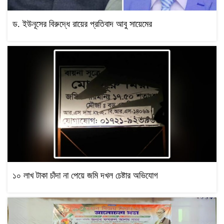
ড. ইউনূসের বিরুদ্ধে রায়ের প্রতিবাদ আবু সায়েমের
১০ লাখ টাকা চাঁদা না পেয়ে জমি দখল চেষ্টার অভিযোগ