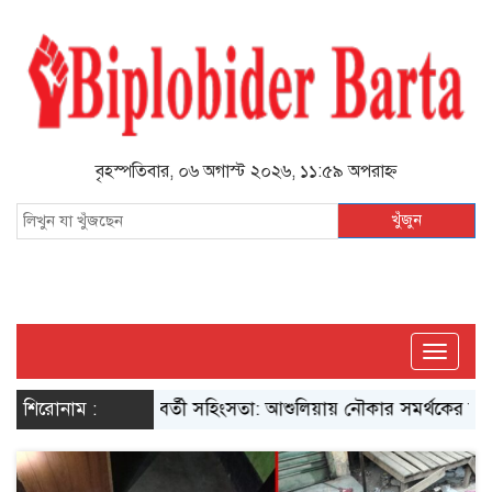
বৃহস্পতিবার, ০৬ অগাস্ট ২০২৬, ১১:৫৯ অপরাহ্ন
খুঁজুন
Toggle
navigati
যা
শিরোনাম :
ভোট পরবর্তী সহিংসতা: আশুলিয়ায় নৌকার সমর্থকের উপর হামলা